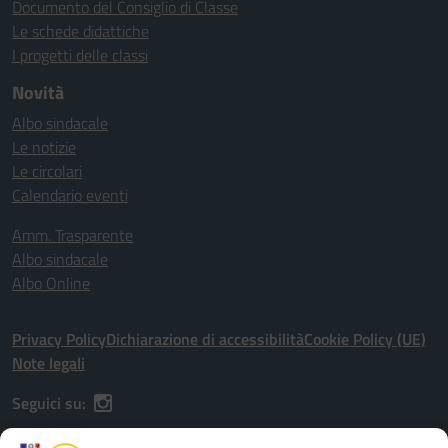
Documento del Consiglio di Classe
Le schede didattiche
I progetti delle classi
Novità
Albo sindacale
Le notizie
Le circolari
Calendario eventi
Amm. Trasparente
Albo sindacale
Albo Online
Privacy Policy
Dichiarazione di accessibilità
Cookie Policy (UE)
Note legali
Seguici su: