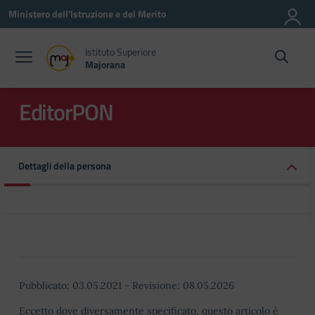
Vai ai contenuti
Vai al menu di navigazione
Vai al footer
Ministero dell'Istruzione e del Merito
Istituto Superiore
Majorana
EditorPON
Dettagli della persona
Pubblicato:
03.05.2021
-
Revisione:
08.05.2026
Eccetto dove diversamente specificato, questo articolo è