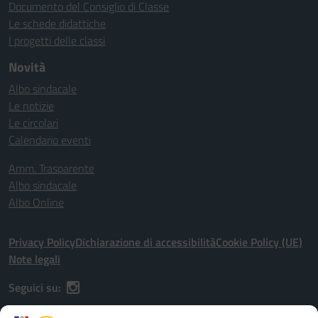
Documento del Consiglio di Classe
Le schede didattiche
I progetti delle classi
Novità
Albo sindacale
Le notizie
Le circolari
Calendario eventi
Amm. Trasparente
Albo sindacale
Albo Online
Privacy Policy
Dichiarazione di accessibilità
Cookie Policy (UE)
Note legali
Seguici su: