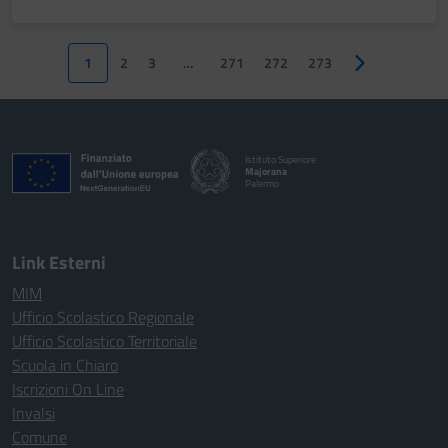
1
2
3
…
271
272
273
Pagina success
Istituto Superiore
Majorana
Palermo
Link Esterni
MIM
Ufficio Scolastico Regionale
Ufficio Scolastico Territoriale
Scuola in Chiaro
Iscrizioni On Line
Invalsi
Comune