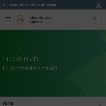
Vai ai contenuti
Vai al menu di navigazione
Vai al footer
Ministero dell'Istruzione e del Merito
Istituto Superiore
Majorana
Le circolari
Le circolari della scuola
FILTRI