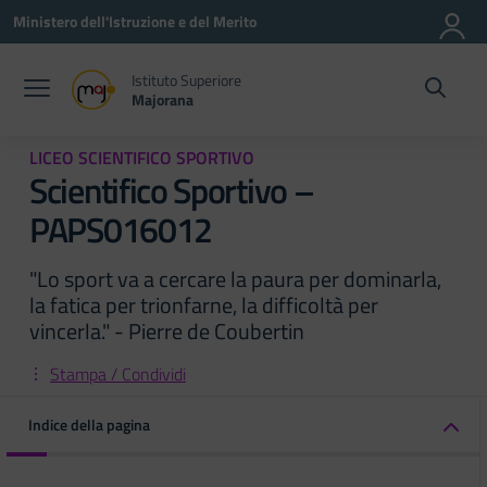
Vai ai contenuti
Vai al menu di navigazione
Vai al footer
Ministero dell'Istruzione e del Merito
Istituto Superiore
Majorana
LICEO SCIENTIFICO SPORTIVO
Scientifico Sportivo –
PAPS016012
"Lo sport va a cercare la paura per dominarla,
la fatica per trionfarne, la difficoltà per
vincerla." - Pierre de Coubertin
Stampa / Condividi
Indice della pagina