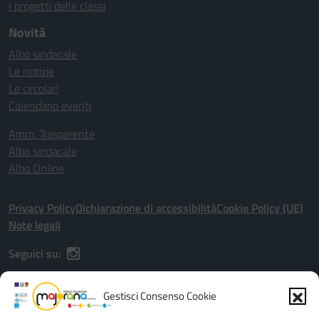
I progetti delle classi
Novità
Albo sindacale
Le notizie
Le circolari
Calendario eventi
Amm. Trasparente
Albo sindacale
Albo Online
Privacy Policy
Dichiarazione di accessibilità
Cookie Policy (UE)
Note legali
Seguici su:
Gestisci Consenso Cookie
Indirizzo:
Via G. Astorino, 56, Palermo (PA), 90146 - Viale dell'Olimpo,
20/22, Palermo (PA), 90149