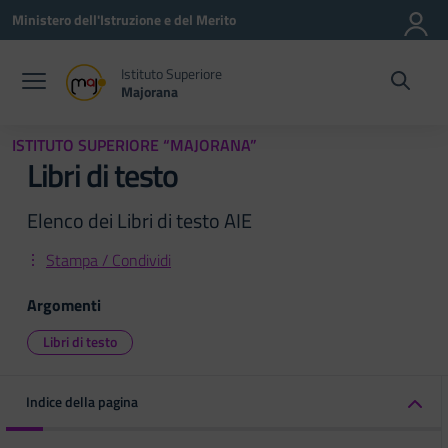
Vai ai contenuti
Vai al menu di navigazione
Vai al footer
Ministero dell'Istruzione e del Merito
Istituto Superiore
Majorana
ISTITUTO SUPERIORE “MAJORANA”
Libri di testo
Elenco dei Libri di testo AIE
Stampa / Condividi
Argomenti
Libri di testo
Indice della pagina