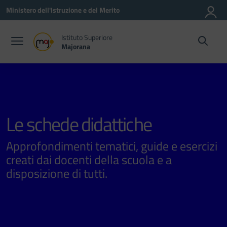
Vai ai contenuti
Vai al menu di navigazione
Vai al footer
Ministero dell'Istruzione e del Merito
Istituto Superiore
Majorana
Le schede didattiche
Approfondimenti tematici, guide e esercizi
creati dai docenti della scuola e a
disposizione di tutti.