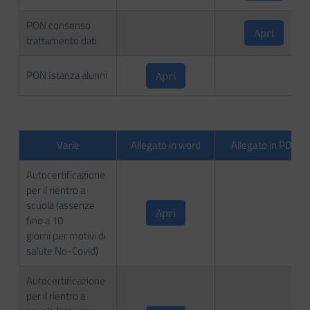
PON consenso
Apri
trattamento dati
PON Istanza alunni
Apri
Varie
Allegato in word
Allegato in PDF
Autocertificazione
per il rientro a
scuola (assenze
Apri
fino a 10
giorni per motivi di
salute No-Covid)
Autocertificazione
per il rientro a