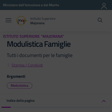
Vai ai contenuti
Vai al menu di navigazione
Vai al footer
Ministero dell'Istruzione e del Merito
Istituto Superiore
Majorana
ISTITUTO SUPERIORE “MAJORANA”
Modulistica Famiglie
Tutti i documenti per le famiglie
Stampa / Condividi
Argomenti
Modulistica
Indice della pagina