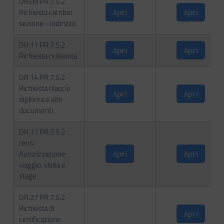
DR.09 PR.7.5.2
Richiesta cambio
Apri
Apri
sezione - indirizzo
DR.11 PR.7.5.2
Apri
Apri
Richiesta nullaosta
DR.14 PR.7.5.2
Richiesta rilascio
Apri
Apri
diploma e altri
documenti
DR.17 PR.7.5.2
rev.4
Autorizzazione
Apri
Apri
viaggio, visita e
stage
DR.27 PR.7.5.2
Richiesta di
Apri
certificazione