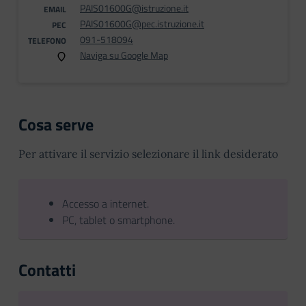
PAIS01600G@istruzione.it
EMAIL
PAIS01600G@pec.istruzione.it
PEC
091-518094
TELEFONO
Naviga su Google Map
Cosa serve
Per attivare il servizio selezionare il link desiderato
Accesso a internet.
PC, tablet o smartphone.
Contatti