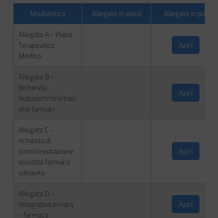
Modulistica
Allegato in word
Allegato in pdf
Allegato A - Piano
Terapeutico
Apri
Medico
Allegato B -
Richiesta
Apri
Autosomministrazi
one farmaci
Allegato C -
richiesta di
somministrazione
Apri
assistita farmaco
salvavita
Allegato D -
Integrativa privacy
Apri
- farmaco