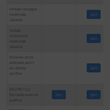
Verbale consegna
medicinale
Apri
salvavita
Verbale
restituzione
Apri
medicinale
salvavita
Richiesta uscita
anticipata alunni
per attivita'
Apri
sportiva
DR.2 PR.7.5.2
Domanda esami di
Apri
Apri
qualifica