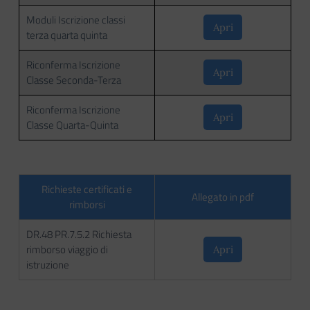
Moduli Iscrizione classi
Apri
terza quarta quinta
Riconferma Iscrizione
Apri
Classe Seconda-Terza
Riconferma Iscrizione
Apri
Classe Quarta-Quinta
Richieste certificati e
Allegato in pdf
rimborsi
DR.48 PR.7.5.2 Richiesta
rimborso viaggio di
Apri
istruzione