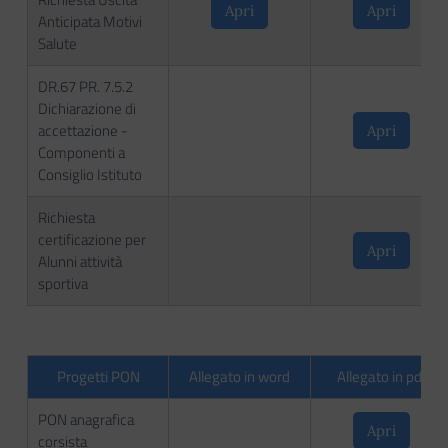
Apri
Apri
Anticipata Motivi
Salute
DR.67 PR. 7.5.2
Dichiarazione di
accettazione -
Apri
Componenti a
Consiglio Istituto
Richiesta
certificazione per
Apri
Alunni attività
sportiva
Progetti PON
Allegato in word
Allegato in pdf
PON anagrafica
Apri
corsista