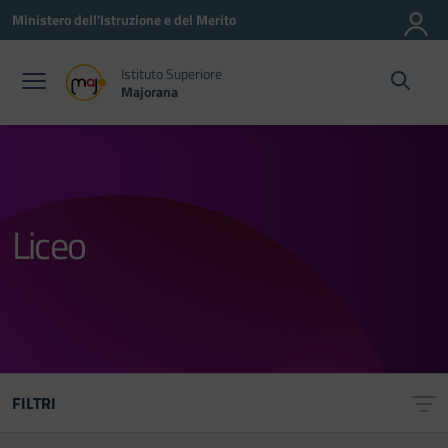
Vai ai contenuti
Vai al menu di navigazione
Vai al footer
Ministero dell'Istruzione e del Merito
Istituto Superiore
Majorana
Liceo
FILTRI