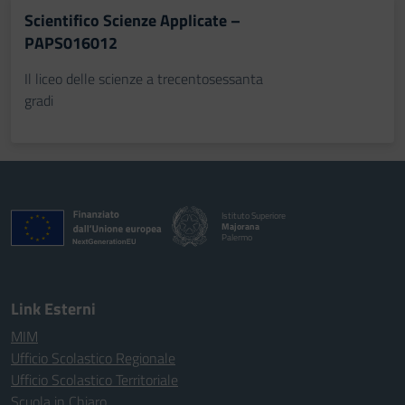
Scientifico Scienze Applicate –
PAPS016012
Il liceo delle scienze a trecentosessanta
gradi
Istituto Superiore
Majorana
Palermo
Link Esterni
MIM
Ufficio Scolastico Regionale
Ufficio Scolastico Territoriale
Scuola in Chiaro