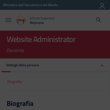
Vai ai contenuti
Vai al menu di navigazione
Vai al footer
Ministero dell'Istruzione e del Merito
Istituto Superiore
Majorana
Website Administrator
Docente
Dettagli della persona
Biografia
Biografia