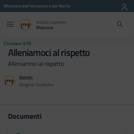
Vai ai contenuti
Vai al menu di navigazione
Vai al footer
Ministero dell'Istruzione e del Merito
Istituto Superiore
Majorana
Circolare 970
Alleniamoci al rispetto
Alleniamoci al rispetto
Admin
Dirigente Scolastico
Documenti