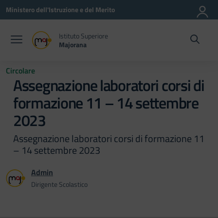
Vai ai contenuti
Vai al menu di navigazione
Vai al footer
Ministero dell'Istruzione e del Merito
Istituto Superiore
Majorana
Circolare
Assegnazione laboratori corsi di
formazione 11 – 14 settembre
2023
Assegnazione laboratori corsi di formazione 11
– 14 settembre 2023
Admin
Dirigente Scolastico