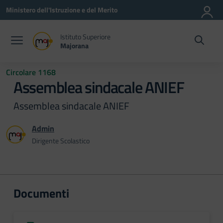
Vai ai contenuti
Vai al menu di navigazione
Vai al footer
Ministero dell'Istruzione e del Merito
Istituto Superiore
Majorana
Circolare 1168
Assemblea sindacale ANIEF
Assemblea sindacale ANIEF
Admin
Dirigente Scolastico
Documenti