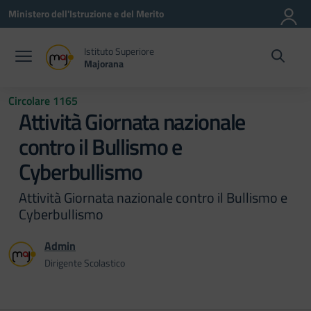
Vai ai contenuti
Vai al menu di navigazione
Vai al footer
Ministero dell'Istruzione e del Merito
Istituto Superiore
Majorana
Circolare 1165
Attività Giornata nazionale
contro il Bullismo e
Cyberbullismo
Attività Giornata nazionale contro il Bullismo e
Cyberbullismo
Admin
Dirigente Scolastico