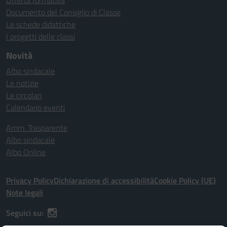
Offerta formativa
Documento del Consiglio di Classe
Le schede didattiche
I progetti delle classi
Novità
Albo sindacale
Le notizie
Le circolari
Calendario eventi
Amm. Trasparente
Albo sindacale
Albo Online
Privacy Policy
Dichiarazione di accessibilità
Cookie Policy (UE)
Note legali
Seguici su: