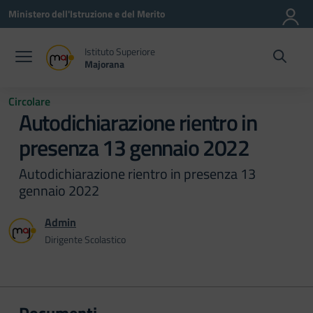
Vai ai contenuti
Vai al menu di navigazione
Vai al footer
Ministero dell'Istruzione e del Merito
Istituto Superiore
Majorana
Circolare
Autodichiarazione rientro in
presenza 13 gennaio 2022
Autodichiarazione rientro in presenza 13
gennaio 2022
Admin
Dirigente Scolastico