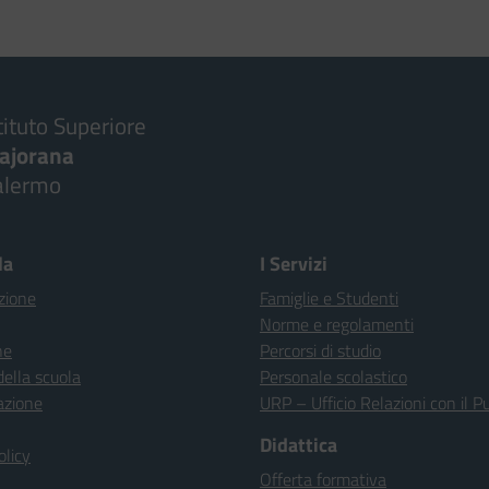
tituto Superiore
ajorana
alermo
la
I Servizi
zione
Famiglie e Studenti
Norme e regolamenti
ne
Percorsi di studio
della scuola
Personale scolastico
azione
URP – Ufficio Relazioni con il P
Didattica
olicy
Offerta formativa