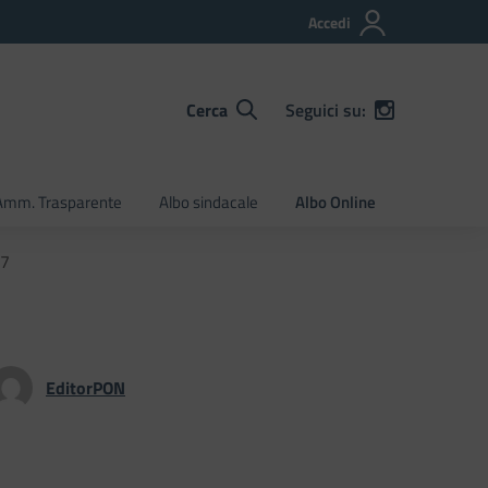
Accedi
Cerca
Seguici su:
Amm. Trasparente
Albo sindacale
Albo Online
87
EditorPON