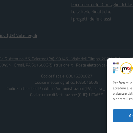
Documento del Consiglio di Cla
Le schede didattiche
I progetti delle classi
icy (UE)
Note legali
ia G. Astorino, 56, Palermo (PA), 90146 - Viale dell'Olimpo, 20/22, Palermo 
450454
Email:
PAIS01600G@istruzione.it
Posta elettronica certificata (PEC
Codice fiscale: 80015300827
Codice meccanografico:
PAIS01600G
Per fornire l
Codice Indice delle Pubbliche Amministrazioni (IPA): istsc_pais01600g
accedere alle
elaborare dat
Codice unico di fatturazione (CUF): UFAA5E
o ritirare il 
Ac