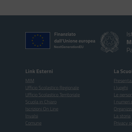
Is
M
P
Link Esterni
La Scuo
MIM
Presenta
Ufficio Scolastico Regionale
I luoghi
Ufficio Scolastico Territoriale
Le perso
Scuola in Chiaro
I numeri 
Iscrizioni On Line
Organizz
Invalsi
La storia
Comune
Privacy p