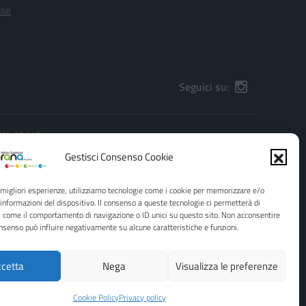
sse
Seguici su:
(PA), 90149
):
PAIS01600G@pec.istruzione.it
Gestisci Consenso Cookie
e migliori esperienze, utilizziamo tecnologie come i cookie per memorizzare e/o
 informazioni del dispositivo. Il consenso a queste tecnologie ci permetterà di
i come il comportamento di navigazione o ID unici su questo sito. Non acconsentire
consenso può influire negativamente su alcune caratteristiche e funzioni.
cetta
Nega
Visualizza le preferenze
Concept & Design by Designers Italia
Cookie Policy
Privacy policy