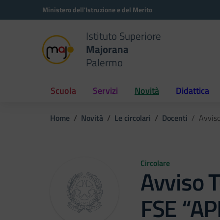
Vai ai contenuti
Vai al menu di navigazione
Vai al footer
Ministero dell'Istruzione e del Merito
Istituto Superiore
Majorana
Palermo
Scuola
Servizi
Novità
Didattica
Home
Novità
Le circolari
Docenti
Avvis
Circolare
Avviso T
FSE “A