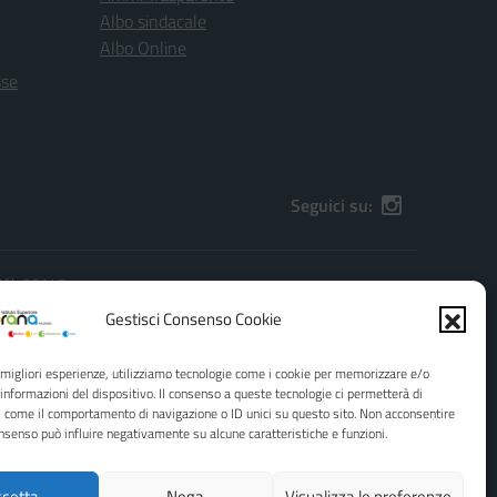
Albo sindacale
Albo Online
sse
Seguici su:
(PA), 90149
):
PAIS01600G@pec.istruzione.it
Gestisci Consenso Cookie
e migliori esperienze, utilizziamo tecnologie come i cookie per memorizzare e/o
 informazioni del dispositivo. Il consenso a queste tecnologie ci permetterà di
i come il comportamento di navigazione o ID unici su questo sito. Non acconsentire
consenso può influire negativamente su alcune caratteristiche e funzioni.
cetta
Nega
Visualizza le preferenze