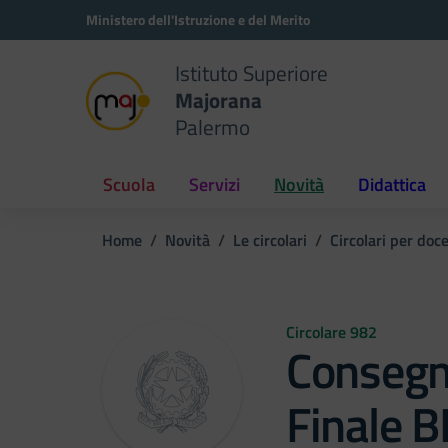
Vai ai contenuti
Vai al menu di navigazione
Vai al footer
Ministero dell'Istruzione e del Merito
Istituto Superiore
Majorana
Palermo
Scuola
Servizi
Novità
Didattica
Home
Novità
Le circolari
Circolari per doc
Circolare 982
Consegn
Finale 