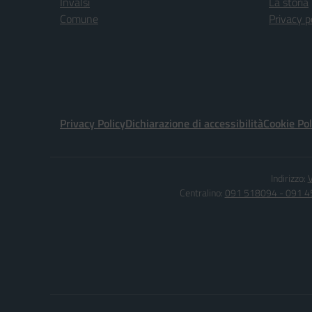
Invalsi
La storia
Comune
Privacy p
Privacy Policy
Dichiarazione di accessibilità
Cookie Pol
Indirizzo:
V
Centralino:
091 518094 - 091 