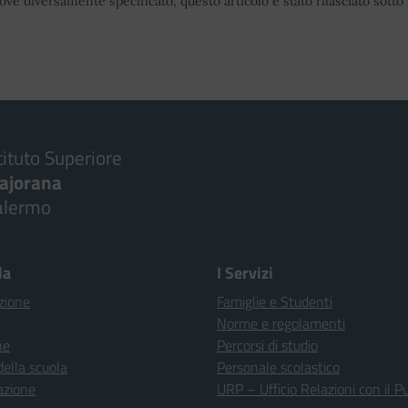
ove diversamente specificato, questo articolo è stato rilasciato sott
tituto Superiore
ajorana
alermo
la
I Servizi
zione
Famiglie e Studenti
Norme e regolamenti
ne
Percorsi di studio
della scuola
Personale scolastico
azione
URP – Ufficio Relazioni con il P