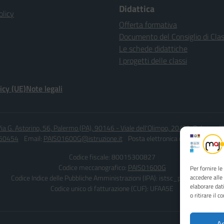
Didattica
olicy
Offerta formativa
Documento del Consiglio di Cla
Le schede didattiche
I progetti delle classi
icy (UE)
Note legali
ia G. Astorino, 56, Palermo (PA), 90146 - Viale dell'Olimpo, 20/22, Palermo 
450454
Email:
PAIS01600G@istruzione.it
Posta elettronica certificata (PEC
Codice fiscale: 80015300827
Codice meccanografico:
PAIS01600G
Per fornire l
Codice Indice delle Pubbliche Amministrazioni (IPA): istsc_pais01600g
accedere alle
elaborare dat
Codice unico di fatturazione (CUF): UFAA5E
o ritirare il 
Ac