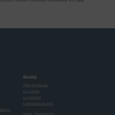
o Licenza Creative Commons Attribuzione 4.0 Italia.
Novità
Albo sindacale
Le notizie
Le circolari
Calendario eventi
ubblico
Amm. Trasparente