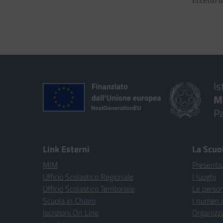
Eccetto d
Is
M
P
Link Esterni
La Scuo
MIM
Presenta
Ufficio Scolastico Regionale
I luoghi
Ufficio Scolastico Territoriale
Le perso
Scuola in Chiaro
I numeri 
Iscrizioni On Line
Organizz