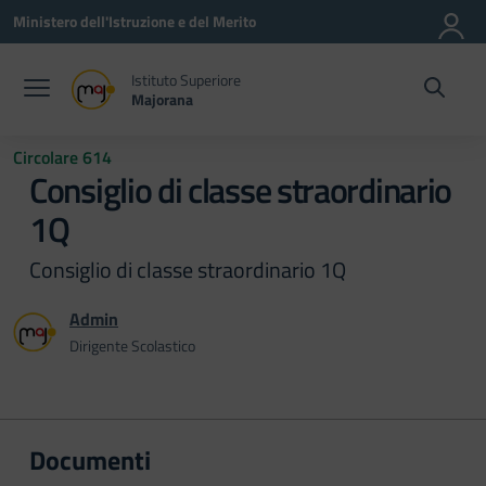
Vai ai contenuti
Vai al menu di navigazione
Vai al footer
Ministero dell'Istruzione e del Merito
Istituto Superiore
Majorana
Circolare 614
Consiglio di classe straordinario
1Q
Consiglio di classe straordinario 1Q
Admin
Dirigente Scolastico
Documenti