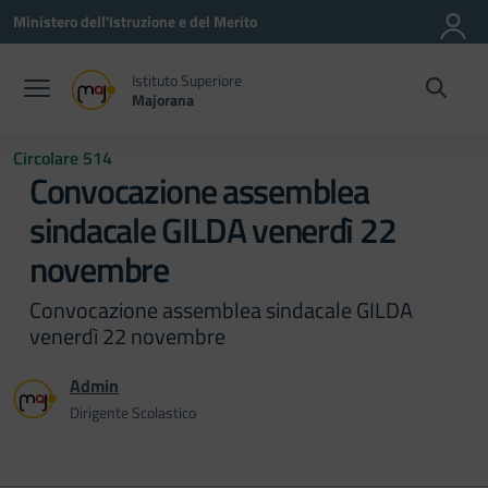
Vai ai contenuti
Vai al menu di navigazione
Vai al footer
Ministero dell'Istruzione e del Merito
Istituto Superiore
Majorana
Circolare 514
Convocazione assemblea
sindacale GILDA venerdì 22
novembre
Convocazione assemblea sindacale GILDA
venerdì 22 novembre
Admin
Dirigente Scolastico