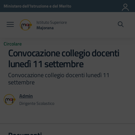
Vai ai contenuti
Vai al menu di navigazione
Vai al footer
Ministero dell'Istruzione e del Merito
Istituto Superiore
Majorana
Circolare
Convocazione collegio docenti
lunedì 11 settembre
Convocazione collegio docenti lunedì 11
settembre
Admin
Dirigente Scolastico