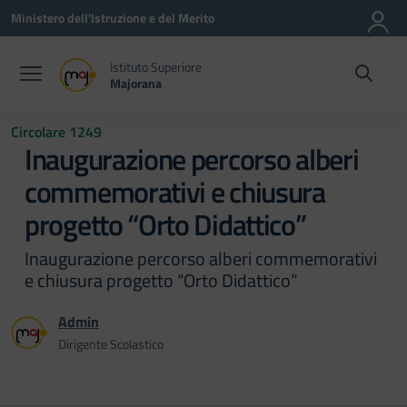
Vai ai contenuti
Vai al menu di navigazione
Vai al footer
Ministero dell'Istruzione e del Merito
Istituto Superiore
Majorana
Circolare 1249
Inaugurazione percorso alberi
commemorativi e chiusura
progetto “Orto Didattico”
Inaugurazione percorso alberi commemorativi
e chiusura progetto “Orto Didattico”
Admin
Dirigente Scolastico