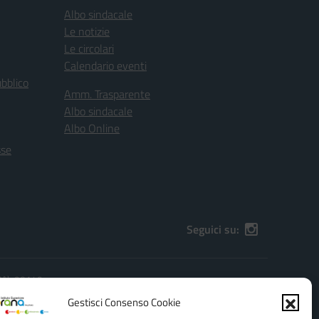
Albo sindacale
Le notizie
Le circolari
Calendario eventi
ubblico
Amm. Trasparente
Albo sindacale
Albo Online
sse
Seguici su:
(PA), 90149
):
PAIS01600G@pec.istruzione.it
Gestisci Consenso Cookie