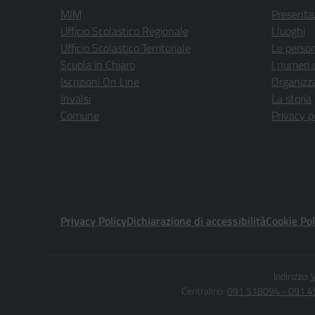
MIM
Presenta
Ufficio Scolastico Regionale
I luoghi
Ufficio Scolastico Territoriale
Le perso
Scuola in Chiaro
I numeri 
Iscrizioni On Line
Organizz
Invalsi
La storia
Comune
Privacy p
Privacy Policy
Dichiarazione di accessibilità
Cookie Pol
Indirizzo:
V
Centralino:
091 518094 - 091 