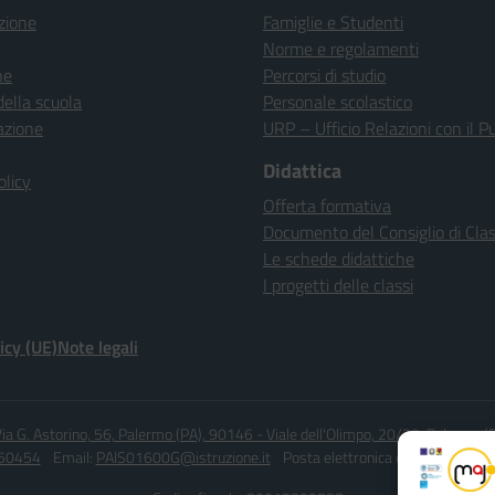
zione
Famiglie e Studenti
Norme e regolamenti
ne
Percorsi di studio
della scuola
Personale scolastico
azione
URP – Ufficio Relazioni con il P
Didattica
olicy
Offerta formativa
Documento del Consiglio di Cla
Le schede didattiche
I progetti delle classi
icy (UE)
Note legali
ia G. Astorino, 56, Palermo (PA), 90146 - Viale dell'Olimpo, 20/22, Palermo 
450454
Email:
PAIS01600G@istruzione.it
Posta elettronica certificata (PEC