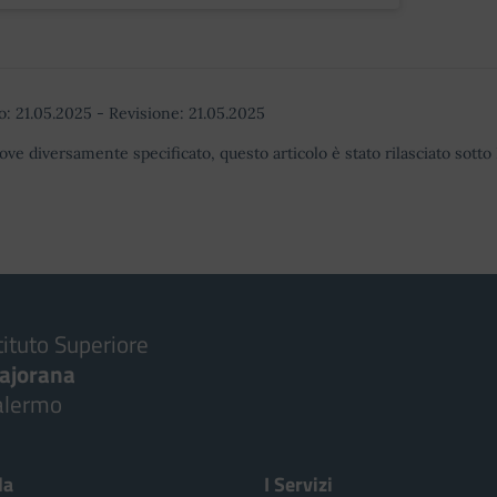
o:
21.05.2025
-
Revisione:
21.05.2025
ove diversamente specificato, questo articolo è stato rilasciato sott
tituto Superiore
ajorana
alermo
la
I Servizi