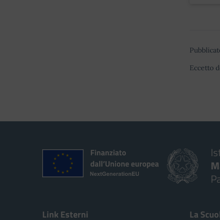
Pubblicat
Eccetto d
Is
M
P
Link Esterni
La Scuo