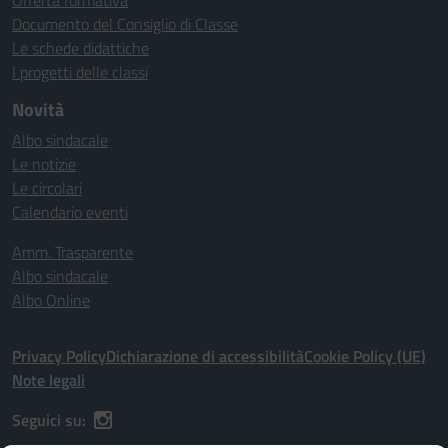
Offerta formativa
Documento del Consiglio di Classe
Le schede didattiche
I progetti delle classi
Novità
Albo sindacale
Le notizie
Le circolari
Calendario eventi
Amm. Trasparente
Albo sindacale
Albo Online
Privacy Policy
Dichiarazione di accessibilità
Cookie Policy (UE)
Note legali
Seguici su: