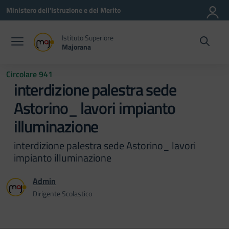
Vai ai contenuti
Vai al menu di navigazione
Vai al footer
Ministero dell'Istruzione e del Merito
Istituto Superiore
Majorana
Circolare 941
interdizione palestra sede
Astorino_ lavori impianto
illuminazione
interdizione palestra sede Astorino_ lavori
impianto illuminazione
Admin
Dirigente Scolastico