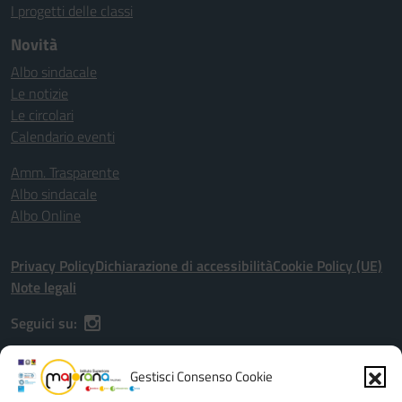
I progetti delle classi
Novità
Albo sindacale
Le notizie
Le circolari
Calendario eventi
Amm. Trasparente
Albo sindacale
Albo Online
Privacy Policy
Dichiarazione di accessibilità
Cookie Policy (UE)
Note legali
Seguici su:
Gestisci Consenso Cookie
Indirizzo:
Via G. Astorino, 56, Palermo (PA), 90146 - Viale dell'Olimpo,
20/22, Palermo (PA), 90149