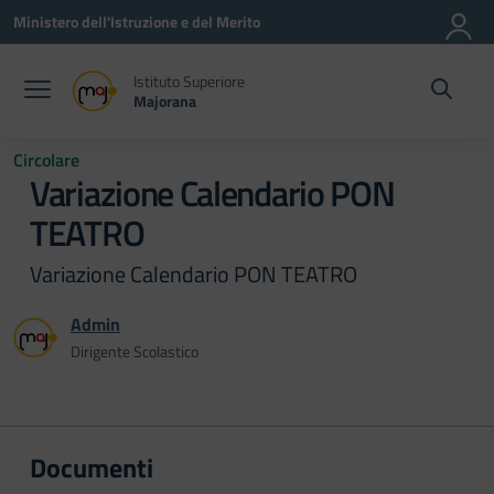
Vai ai contenuti
Vai al menu di navigazione
Vai al footer
Ministero dell'Istruzione e del Merito
Istituto Superiore
Majorana
Circolare
Variazione Calendario PON
TEATRO
Variazione Calendario PON TEATRO
Admin
Dirigente Scolastico
Documenti