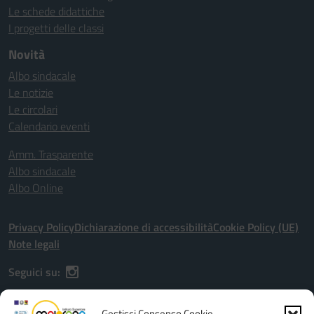
Le schede didattiche
I progetti delle classi
Novità
Albo sindacale
Le notizie
Le circolari
Calendario eventi
Amm. Trasparente
Albo sindacale
Albo Online
Privacy Policy
Dichiarazione di accessibilità
Cookie Policy (UE)
Note legali
Seguici su:
Gestisci Consenso Cookie