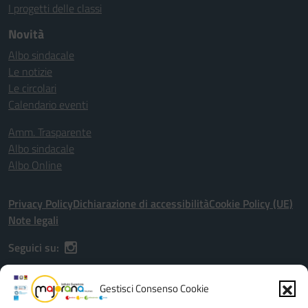
I progetti delle classi
Novità
Albo sindacale
Le notizie
Le circolari
Calendario eventi
Amm. Trasparente
Albo sindacale
Albo Online
Privacy Policy
Dichiarazione di accessibilità
Cookie Policy (UE)
Note legali
Seguici su:
Gestisci Consenso Cookie
Indirizzo:
Via G. Astorino, 56, Palermo (PA), 90146 - Viale dell'Olimpo,
20/22, Palermo (PA), 90149