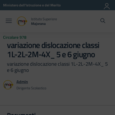
Vai ai contenuti
Vai al menu di navigazione
Vai al footer
Ministero dell'Istruzione e del Merito
Istituto Superiore
Majorana
Circolare 978
variazione dislocazione classi
1L-2L-2M-4X_ 5 e 6 giugno
variazione dislocazione classi 1L-2L-2M-4X_ 5
e 6 giugno
Admin
Dirigente Scolastico