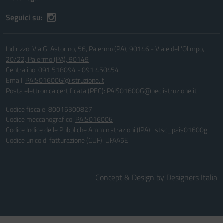
Seguici su:
Indirizzo:
Via G. Astorino, 56, Palermo (PA), 90146 - Viale dell'Olimpo,
20/22, Palermo (PA), 90149
Centralino:
091 518094 - 091 450454
Email:
PAIS01600G@istruzione.it
Posta elettronica certificata (PEC):
PAIS01600G@pec.istruzione.it
Codice fiscale: 80015300827
Codice meccanografico:
PAIS01600G
Codice Indice delle Pubbliche Amministrazioni (IPA): istsc_pais01600g
Codice unico di fatturazione (CUF): UFAA5E
Concept & Design by Designers Italia