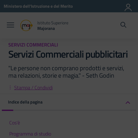
Vai ai contenuti
Vai al menu di navigazione
Vai al footer
Ministero dell'Istruzione e del Merito
Istituto Superiore
Majorana
SERVIZI COMMERCIALI
Servizi Commerciali pubblicitari
"Le persone non comprano prodotti e servizi,
ma relazioni, storie e magia." - Seth Godin
Stampa / Condividi
Indice della pagina
Cos'è
Programma di studio