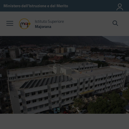
Vai ai contenuti
Vai al menu di navigazione
Vai al footer
Ministero dell'Istruzione e del Merito
Istituto Superiore
Majorana