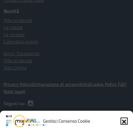
I progetti delle classi
Novità
Albo sindacale
Le notizie
Le circolari
Calendario eventi
Amm. Trasparente
Albo sindacale
Albo Online
Privacy Policy
Dichiarazione di accessibilità
Cookie Policy (UE)
Note legali
Seguici su:
Gestisci Consenso Cookie
Indirizzo:
Via G. Astorino, 56, Palermo (PA), 90146 - Viale dell'Olimpo,
20/22, Palermo (PA), 90149