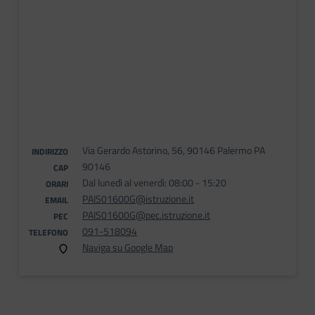
Via Gerardo Astorino, 56, 90146 Palermo PA
INDIRIZZO
90146
CAP
Dal lunedì al venerdì: 08:00 - 15:20
ORARI
PAIS01600G@istruzione.it
EMAIL
PAIS01600G@pec.istruzione.it
PEC
091-518094
TELEFONO
Naviga su Google Map