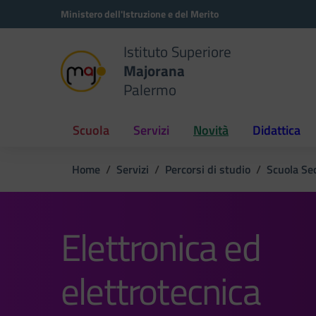
Vai ai contenuti
Vai al menu di navigazione
Vai al footer
Ministero dell'Istruzione e del Merito
Istituto Superiore
Majorana
Palermo
Scuola
Servizi
Novità
Didattica
Home
Servizi
Percorsi di studio
Scuola Se
Elettronica ed
elettrotecnica