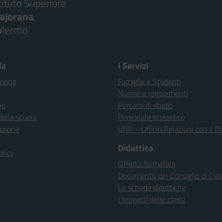
tituto Superiore
ajorana
alermo
la
I Servizi
zione
Famiglie e Studenti
Norme e regolamenti
ne
Percorsi di studio
della scuola
Personale scolastico
azione
URP – Ufficio Relazioni con il P
Didattica
olicy
Offerta formativa
Documento del Consiglio di Cla
Le schede didattiche
I progetti delle classi