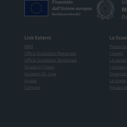
Is
M
P
Link Esterni
La Scuo
MIM
Presenta
Ufficio Scolastico Regionale
I luoghi
Ufficio Scolastico Territoriale
Le perso
Scuola in Chiaro
I numeri 
Iscrizioni On Line
Organizz
Invalsi
La storia
Comune
Privacy p