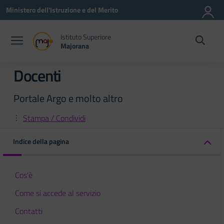
Vai ai contenuti
Vai al menu di navigazione
Vai al footer
Ministero dell'Istruzione e del Merito
Istituto Superiore
Majorana
Docenti
Portale Argo e molto altro
Stampa / Condividi
Indice della pagina
Cos'è
Come si accede al servizio
Contatti