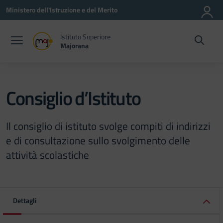
Vai ai contenuti
Vai al menu di navigazione
Vai al footer
Ministero dell'Istruzione e del Merito
Istituto Superiore
Majorana
Consiglio d’Istituto
Il consiglio di istituto svolge compiti di indirizzi
e di consultazione sullo svolgimento delle
attività scolastiche
Dettagli