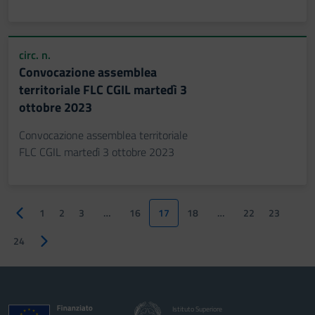
circ. n.
Convocazione assemblea
territoriale FLC CGIL martedì 3
ottobre 2023
Convocazione assemblea territoriale
FLC CGIL martedì 3 ottobre 2023
1
2
3
…
16
17
18
…
22
23
Pagina precedente
24
Pagina successiva
Istituto Superiore