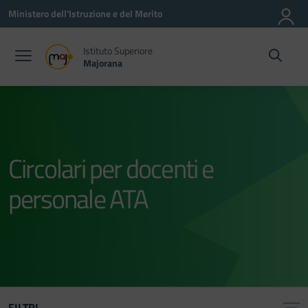
Vai ai contenuti
Vai al menu di navigazione
Vai al footer
Ministero dell'Istruzione e del Merito
Istituto Superiore
Majorana
Circolari per docenti e
personale ATA
FILTRI