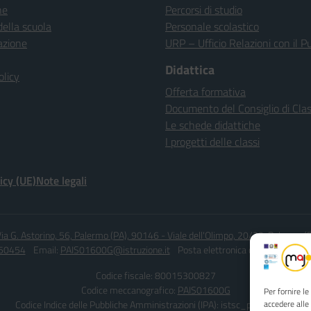
ne
Percorsi di studio
della scuola
Personale scolastico
azione
URP – Ufficio Relazioni con il P
Didattica
olicy
Offerta formativa
Documento del Consiglio di Cla
Le schede didattiche
I progetti delle classi
icy (UE)
Note legali
ia G. Astorino, 56, Palermo (PA), 90146 - Viale dell'Olimpo, 20/22, Palermo 
450454
Email:
PAIS01600G@istruzione.it
Posta elettronica certificata (PEC
Codice fiscale: 80015300827
Codice meccanografico:
PAIS01600G
Per fornire l
Codice Indice delle Pubbliche Amministrazioni (IPA): istsc_pais01600g
accedere alle