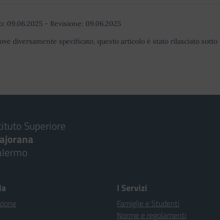
o:
09.06.2025
-
Revisione:
09.06.2025
ove diversamente specificato, questo articolo è stato rilasciato sott
tituto Superiore
ajorana
alermo
la
I Servizi
zione
Famiglie e Studenti
Norme e regolamenti