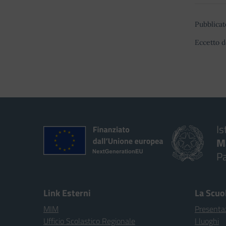
Pubblicat
Eccetto d
Is
M
P
Link Esterni
La Scuo
MIM
Presenta
Ufficio Scolastico Regionale
I luoghi