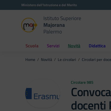
Vai ai contenuti
Vai al menu di navigazione
Vai al footer
Ministero dell'Istruzione e del Merito
Istituto Superiore
Majorana
Palermo
Scuola
Servizi
Novità
Didattica
Home
Novità
Le circolari
Circolari per doc
Circolare 985
Convocaz
docenti 