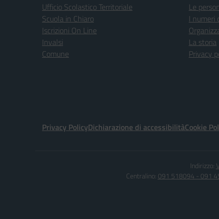
Ufficio Scolastico Territoriale
Le perso
Scuola in Chiaro
I numeri 
Iscrizioni On Line
Organizz
Invalsi
La storia
Comune
Privacy p
Privacy Policy
Dichiarazione di accessibilità
Cookie Pol
Indirizzo:
V
Centralino:
091 518094 - 091 