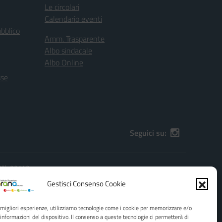
Le circolari
Calendario eventi
ubblico
Amm. Trasparente
Albo sindacale
Albo Online
sse
Seguici su:
(PA), 90149
):
PAIS01600G@pec.istruzione.it
Gestisci Consenso Cookie
e migliori esperienze, utilizziamo tecnologie come i cookie per memorizzare e/o
 informazioni del dispositivo. Il consenso a queste tecnologie ci permetterà di