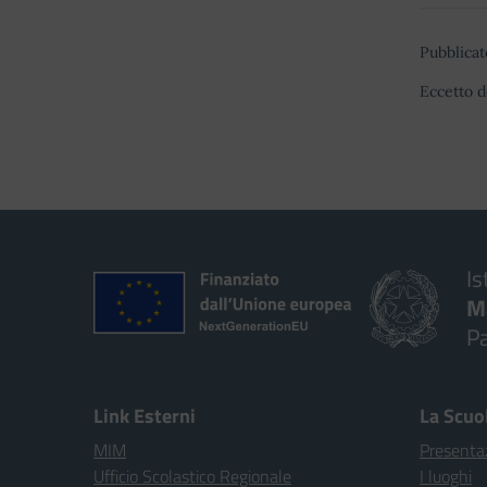
Pubblicat
Eccetto d
Is
M
P
Link Esterni
La Scuo
MIM
Presenta
Ufficio Scolastico Regionale
I luoghi