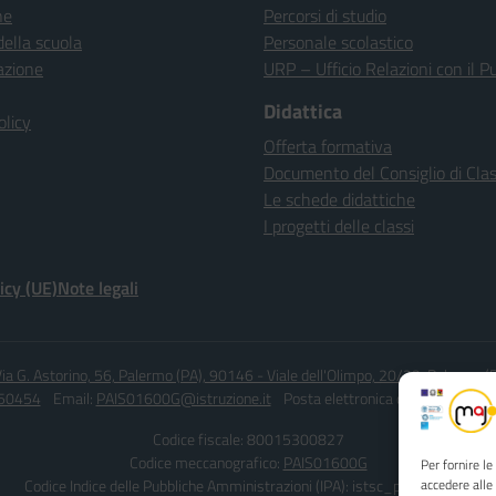
ne
Percorsi di studio
della scuola
Personale scolastico
azione
URP – Ufficio Relazioni con il P
Didattica
olicy
Offerta formativa
Documento del Consiglio di Cla
Le schede didattiche
I progetti delle classi
icy (UE)
Note legali
ia G. Astorino, 56, Palermo (PA), 90146 - Viale dell'Olimpo, 20/22, Palermo 
450454
Email:
PAIS01600G@istruzione.it
Posta elettronica certificata (PEC
Codice fiscale: 80015300827
Codice meccanografico:
PAIS01600G
Per fornire l
Codice Indice delle Pubbliche Amministrazioni (IPA): istsc_pais01600g
accedere alle