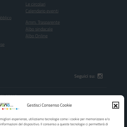
Le circolari
Calendario eventi
ubblico
Amm. Trasparente
Albo sindacale
Albo Online
sse
Seguici su:
(PA), 90149
):
PAIS01600G@pec.istruzione.it
Gestisci Consenso Cookie
e migliori esperienze, utilizziamo tecnologie come i cookie per memorizzare e/o
 informazioni del dispositivo. Il consenso a queste tecnologie ci permetterà di