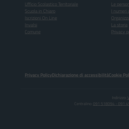
Ufficio Scolastico Territoriale
Le perso
Scuola in Chiaro
I numeri 
Iscrizioni On Line
Organizz
Invalsi
La storia
Comune
Privacy p
Privacy Policy
Dichiarazione di accessibilità
Cookie Pol
Indirizzo:
V
Centralino:
091 518094 - 091 