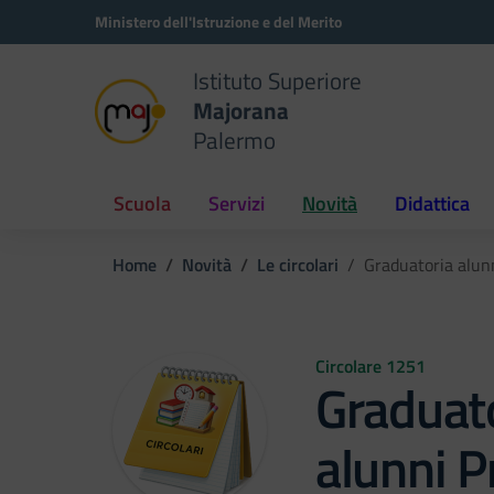
Vai ai contenuti
Vai al menu di navigazione
Vai al footer
Ministero dell'Istruzione e del Merito
Istituto Superiore
Majorana
Palermo
Scuola
Servizi
Novità
Didattica
Home
Novità
Le circolari
Graduatoria alun
Circolare 1251
Graduato
alunni P