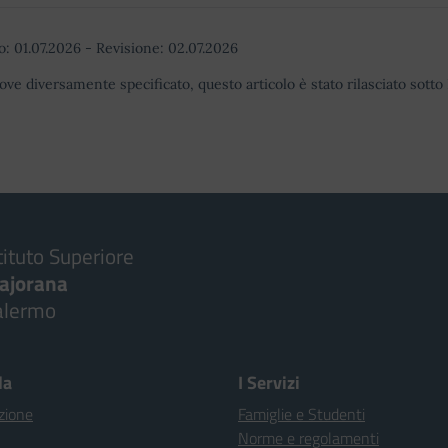
o:
01.07.2026
-
Revisione:
02.07.2026
ove diversamente specificato, questo articolo è stato rilasciato sott
tituto Superiore
ajorana
alermo
la
I Servizi
zione
Famiglie e Studenti
Norme e regolamenti