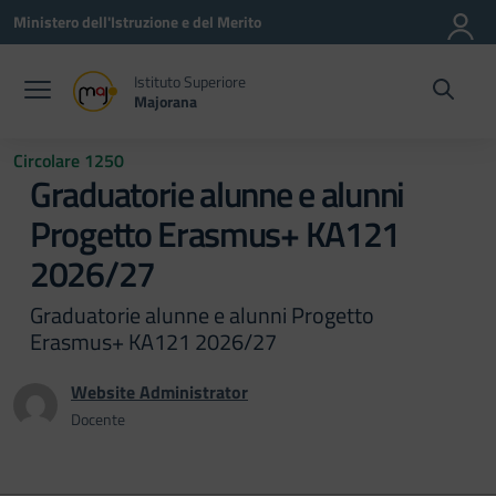
Vai ai contenuti
Vai al menu di navigazione
Vai al footer
Ministero dell'Istruzione e del Merito
Istituto Superiore
Majorana
Circolare 1250
Graduatorie alunne e alunni
Progetto Erasmus+ KA121
2026/27
Graduatorie alunne e alunni Progetto
Erasmus+ KA121 2026/27
Website Administrator
Docente