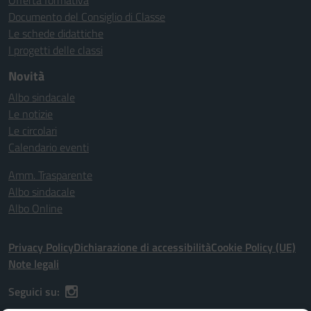
Offerta formativa
Documento del Consiglio di Classe
Le schede didattiche
I progetti delle classi
Novità
Albo sindacale
Le notizie
Le circolari
Calendario eventi
Amm. Trasparente
Albo sindacale
Albo Online
Privacy Policy
Dichiarazione di accessibilità
Cookie Policy (UE)
Note legali
Seguici su: