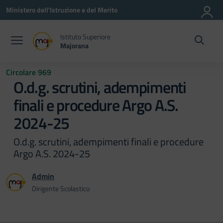
Vai ai contenuti
Vai al menu di navigazione
Vai al footer
Ministero dell'Istruzione e del Merito
Istituto Superiore
Majorana
Circolare 969
O.d.g. scrutini, adempimenti
finali e procedure Argo A.S.
2024-25
O.d.g. scrutini, adempimenti finali e procedure
Argo A.S. 2024-25
Admin
Dirigente Scolastico