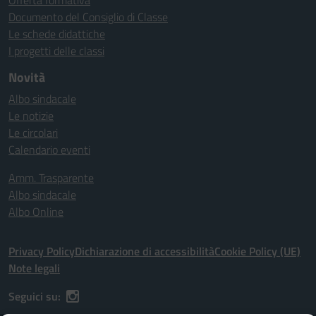
Offerta formativa
Documento del Consiglio di Classe
Le schede didattiche
I progetti delle classi
Novità
Albo sindacale
Le notizie
Le circolari
Calendario eventi
Amm. Trasparente
Albo sindacale
Albo Online
Privacy Policy
Dichiarazione di accessibilità
Cookie Policy (UE)
Note legali
Seguici su: