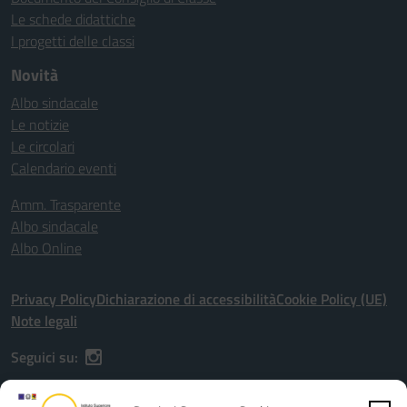
Le schede didattiche
I progetti delle classi
Novità
Albo sindacale
Le notizie
Le circolari
Calendario eventi
Amm. Trasparente
Albo sindacale
Albo Online
Privacy Policy
Dichiarazione di accessibilità
Cookie Policy (UE)
Note legali
Seguici su: