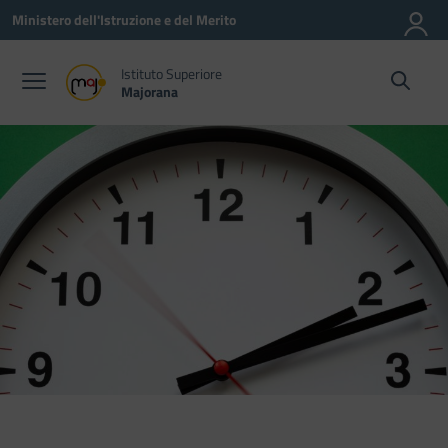
Vai ai contenuti
Vai al menu di navigazione
Vai al footer
Ministero dell'Istruzione e del Merito
Istituto Superiore
Majorana