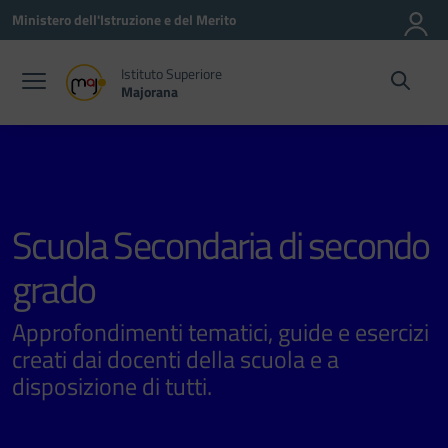
Vai ai contenuti
Vai al menu di navigazione
Vai al footer
Ministero dell'Istruzione e del Merito
Istituto Superiore
Majorana
Scuola Secondaria di secondo
grado
Approfondimenti tematici, guide e esercizi
creati dai docenti della scuola e a
disposizione di tutti.