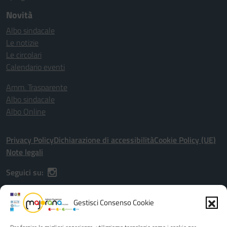
Novità
Albo sindacale
Le notizie
Le circolari
Calendario eventi
Amm. Trasparente
Albo sindacale
Albo Online
Privacy Policy
Dichiarazione di accessibilità
Cookie Policy (UE)
Note legali
Seguici su:
Gestisci Consenso Cookie
Indirizzo:
Via G. Astorino, 56, Palermo (PA), 90146 - Viale dell'Olimpo,
20/22, Palermo (PA), 90149
Centralino:
091 518094 - 091 450454