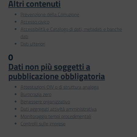
Altri contenuti
Prevenzione della Corruzione
Accesso civico
Accessibilità e Catalogo di dati, metadati e banche
dati
Dati ulteriori
0
Dati non più soggetti a
pubblicazione obbligatoria
Attestazioni OIV o di struttura analoga
Burocrazia zero
Benessere organizzativo
Dati aggregati attività amministrativa
Monitoraggio tempi procedimentali
Controlli sulle imprese