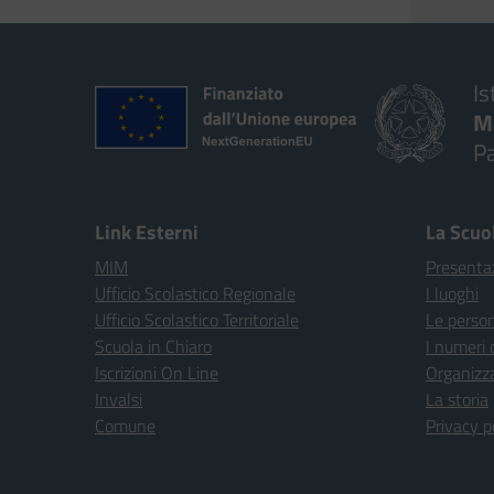
Is
M
P
Link Esterni
La Scuo
MIM
Presenta
Ufficio Scolastico Regionale
I luoghi
Ufficio Scolastico Territoriale
Le perso
Scuola in Chiaro
I numeri 
Iscrizioni On Line
Organizz
Invalsi
La storia
Comune
Privacy p