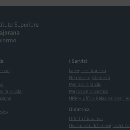
tituto Superiore
ajorana
alermo
la
I Servizi
zione
Famiglie e Studenti
Norme e regolamenti
ne
Percorsi di studio
della scuola
Personale scolastico
azione
URP – Ufficio Relazioni con il P
Didattica
olicy
Offerta formativa
Documento del Consiglio di Cla