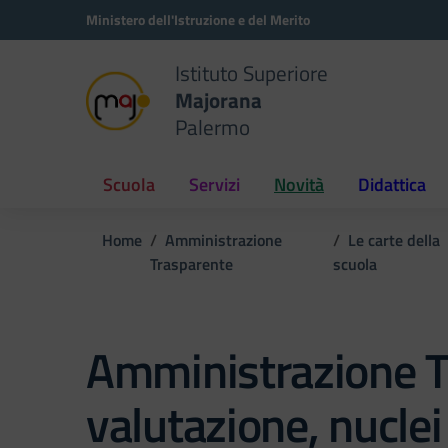
Vai ai contenuti
Vai al menu di navigazione
Vai al footer
Ministero dell'Istruzione e del Merito
Istituto Superiore
Majorana
Palermo
Scuola
Servizi
Novità
Didattica
Home
Amministrazione
Le carte della
Trasparente
scuola
Amministrazione T
valutazione, nuclei