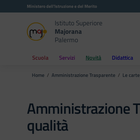
Vai ai contenuti
Vai al menu di navigazione
Vai al footer
Ministero dell'Istruzione e del Merito
Istituto Superiore
Majorana
Palermo
Scuola
Servizi
Novità
Didattica
Home
Amministrazione Trasparente
Le carte
Amministrazione T
qualità