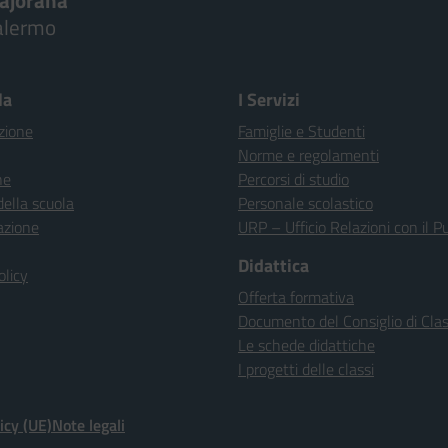
ajorana
alermo
la
I Servizi
zione
Famiglie e Studenti
Norme e regolamenti
ne
Percorsi di studio
della scuola
Personale scolastico
azione
URP – Ufficio Relazioni con il P
Didattica
olicy
Offerta formativa
Documento del Consiglio di Cla
Le schede didattiche
I progetti delle classi
icy (UE)
Note legali