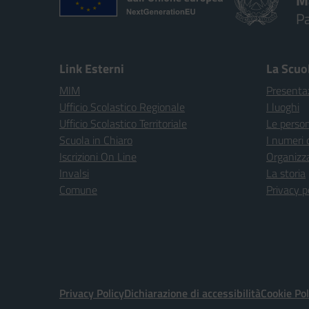
M
P
Link Esterni
La Scuo
MIM
Presenta
Ufficio Scolastico Regionale
I luoghi
Ufficio Scolastico Territoriale
Le perso
Scuola in Chiaro
I numeri 
Iscrizioni On Line
Organizz
Invalsi
La storia
Comune
Privacy p
Privacy Policy
Dichiarazione di accessibilità
Cookie Pol