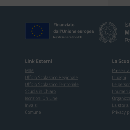
Is
M
P
Link Esterni
La Scuo
MIM
Presenta
Ufficio Scolastico Regionale
I luoghi
Ufficio Scolastico Territoriale
Le perso
Scuola in Chiaro
I numeri 
Iscrizioni On Line
Organizz
Invalsi
La storia
Comune
Privacy p