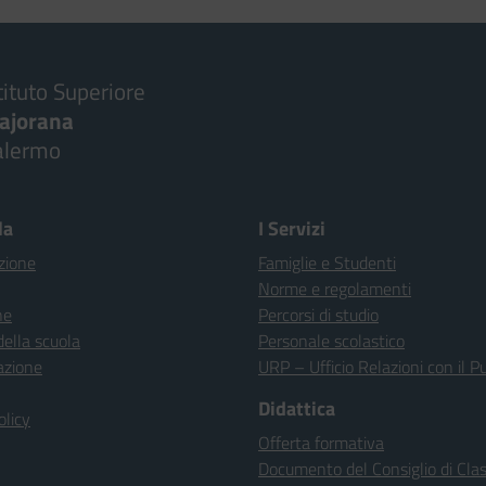
tituto Superiore
ajorana
alermo
la
I Servizi
zione
Famiglie e Studenti
Norme e regolamenti
ne
Percorsi di studio
della scuola
Personale scolastico
azione
URP – Ufficio Relazioni con il P
Didattica
olicy
Offerta formativa
Documento del Consiglio di Cla