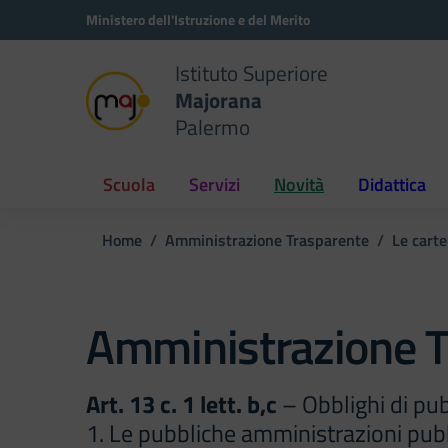
Vai ai contenuti
Vai al menu di navigazione
Vai al footer
Ministero dell'Istruzione e del Merito
Istituto Superiore
Majorana
Palermo
Scuola
Servizi
Novità
Didattica
Home
Amministrazione Trasparente
Le carte
Amministrazione T
Art. 13 c. 1 lett. b,c
– Obblighi di pu
1. Le pubbliche amministrazioni pubb