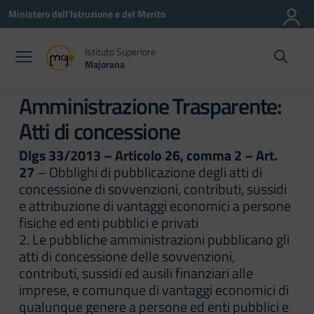
Vai ai contenuti
Vai al menu di navigazione
Vai al footer
Ministero dell'Istruzione e del Merito
Istituto Superiore
Majorana
Amministrazione Trasparente:
Atti di concessione
Dlgs 33/2013 – Articolo 26, comma 2 – Art.
27
– Obblighi di pubblicazione degli atti di
concessione di sovvenzioni, contributi, sussidi
e attribuzione di vantaggi economici a persone
fisiche ed enti pubblici e privati
2. Le pubbliche amministrazioni pubblicano gli
atti di concessione delle sovvenzioni,
contributi, sussidi ed ausili finanziari alle
imprese, e comunque di vantaggi economici di
qualunque genere a persone ed enti pubblici e