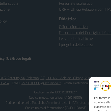
della scuola
Personale scolastico
azione
URP – Ufficio Relazioni con il P
Didattica
olicy
Offerta formativa
Documento del Consiglio di Cla
Le schede didattiche
I progetti delle classi
icy (UE)
Note legali
ia G. Astorino, 56, Palermo (PA), 90146 - Viale dell'Olimpo, 20/22, Palermo 
450454
Email:
PAIS01600G@istruzione.it
Posta elettronica certificata (PEC
Codice fiscale: 80015300827
Codice meccanografico:
PAIS01600G
Per fornire l
Codice Indice delle Pubbliche Amministrazioni (IPA): istsc_pais01600g
accedere alle
elaborare dat
Codice unico di fatturazione (CUF): UFAA5E