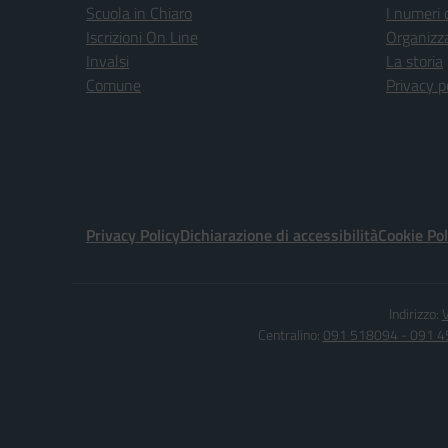
Scuola in Chiaro
I numeri 
Iscrizioni On Line
Organizz
Invalsi
La storia
Comune
Privacy p
Privacy Policy
Dichiarazione di accessibilità
Cookie Pol
Indirizzo:
V
Centralino:
091 518094 - 091 