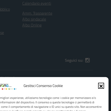
Calendario eventi
ubblico
Amm. Trasparente
Albo sindacale
Albo Online
sse
Seguici su:
(PA), 90149
):
PAIS01600G@pec.istruzione.it
Gestisci Consenso Cookie
e migliori esperienze, utilizziamo tecnologie come i cookie per memorizzare e/o
 informazioni del dispositivo. Il consenso a queste tecnologie ci permetterà di
i come il comportamento di navigazione o ID unici su questo sito. Non acconsentire