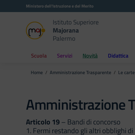
Vai ai contenuti
Vai al menu di navigazione
Vai al footer
Ministero dell'Istruzione e del Merito
Istituto Superiore
Majorana
Palermo
Scuola
Servizi
Novità
Didattica
Home
Amministrazione Trasparente
Le carte
Amministrazione T
Articolo 19
– Bandi di concorso
1. Fermi restando gli altri obblighi 