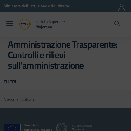
Vai ai contenuti
Vai al menu di navigazione
Vai al footer
Ministero dell'Istruzione e del Merito
Istituto Superiore
Majorana
Amministrazione Trasparente:
Controlli e rilievi
sull'amministrazione
FILTRI
Nessun risultato
Istituto Superiore
Majorana